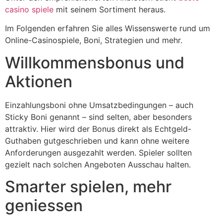
casino spiele
mit seinem Sortiment heraus.
Im Folgenden erfahren Sie alles Wissenswerte rund um
Online-Casinospiele, Boni, Strategien und mehr.
Willkommensbonus und
Aktionen
Einzahlungsboni ohne Umsatzbedingungen – auch
Sticky Boni genannt – sind selten, aber besonders
attraktiv. Hier wird der Bonus direkt als Echtgeld-
Guthaben gutgeschrieben und kann ohne weitere
Anforderungen ausgezahlt werden. Spieler sollten
gezielt nach solchen Angeboten Ausschau halten.
Smarter spielen, mehr
geniessen