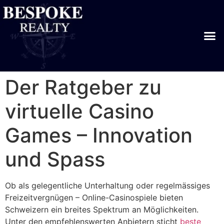
Der Ratgeber zu
virtuelle Casino
Games – Innovation
und Spass
Ob als gelegentliche Unterhaltung oder regelmässiges
Freizeitvergnügen – Online-Casinospiele bieten
Schweizern ein breites Spektrum an Möglichkeiten.
Unter den empfehlenswerten Anbietern sticht
beste