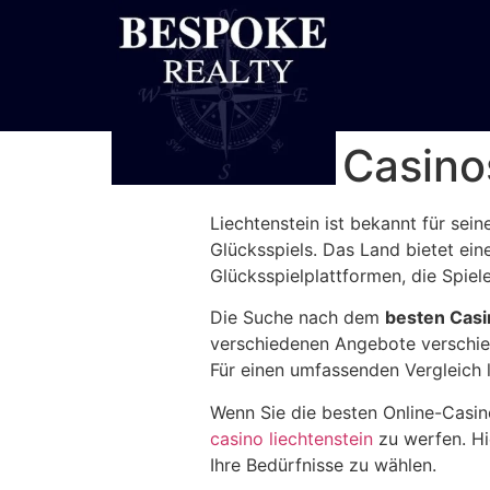
Beste Casinos
Liechtenstein ist bekannt für sei
Glücksspiels. Das Land bietet ein
Glücksspielplattformen, die Spiele
Die Suche nach dem
besten Casi
verschiedenen Angebote verschiede
Für einen umfassenden Vergleich lo
Wenn Sie die besten Online-Casino
casino liechtenstein
zu werfen. Hi
Ihre Bedürfnisse zu wählen.