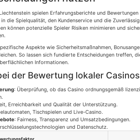
 Liechtenstein spielen Erfahrungsberichte und Bewertungen 
k in die Spielqualität, den Kundenservice und die Zuverlässi
 können potenzielle Spieler Risiken minimieren und sichers
en.
spezifische Aspekte wie Sicherheitsmaßnahmen, Bonusange
leichen. So lassen sich fundierte Entscheidungen treffen, 
berflächlichen Informationen.
 bei der Bewertung lokaler Casinos
ierung
: Überprüfung, ob das Casino ordnungsgemäß lizenzie
n.
eit, Erreichbarkeit und Qualität der Unterstützung.
pielautomaten, Tischspielen und Live-Casino.
gebote
: Fairness, Transparenz und Umsatzbedingungen.
erschlüsselungstechnologien und Datenschutz.
wertungsfaktor