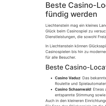
Beste Casino-Loc
fündig werden
Liechtenstein mag ein kleines Lan
Glück beim Casinospiel zu versuc
Dienstleistungen, die sowohl Freiz
In Liechtenstein können Glücksspi
Casinospielen bis hin zu moderne
für alle Besucher.
Beste Casino-Locat
Casino Vaduz
: Das bekannt
Roulette und Spielautomaten
Casino Schaanwald
: Etwas 
entspannte Stimmung sowie 
Auch in den kleineren Einrichtun