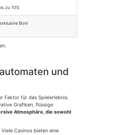
bis zu 10%
xklusive Boni
en.
lautomaten und
 Faktor für das Spielerlebnis.
tive Grafiken, flüssige
mersive Atmosphäre, die sowohl
Viele Casinos bieten eine