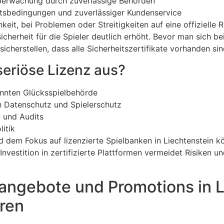
erwachung durch zuverlässige Behörden
tsbedingungen und zuverlässiger Kundenservice
chkeit, bei Problemen oder Streitigkeiten auf eine offizielle
cherheit für die Spieler deutlich erhöht. Bevor man sich be
icherstellen, dass alle Sicherheitszertifikate vorhanden sin
seriöse Lizenz aus?
annten Glücksspielbehörde
h Datenschutz und Spielerschutz
 und Audits
itik
d dem Fokus auf lizenzierte Spielbanken in Liechtenstein k
 Investition in zertifizierte Plattformen vermeidet Risiken u
angebote und Promotions in L
ren