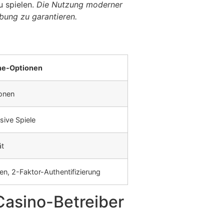
u spielen.
Die Nutzung moderner
ebung zu garantieren.
ne-Optionen
ionen
usive Spiele
ät
n, 2-Faktor-Authentifizierung
Casino-Betreiber