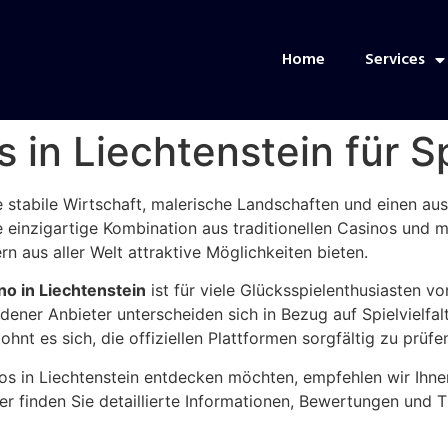
Home
Services
 in Liechtenstein für S
ne stabile Wirtschaft, malerische Landschaften und einen a
e einzigartige Kombination aus traditionellen Casinos und 
rn aus aller Welt attraktive Möglichkeiten bieten.
no in Liechtenstein
ist für viele Glücksspielenthusiasten v
ner Anbieter unterscheiden sich in Bezug auf Spielvielfalt
hnt es sich, die offiziellen Plattformen sorgfältig zu prüfe
s in Liechtenstein entdecken möchten, empfehlen wir Ihnen
er finden Sie detaillierte Informationen, Bewertungen und 