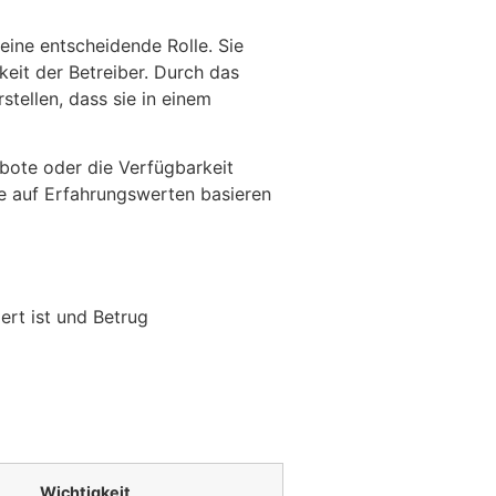
eine entscheidende Rolle. Sie
gkeit der Betreiber. Durch das
tellen, dass sie in einem
bote oder die Verfügbarkeit
die auf Erfahrungswerten basieren
rt ist und Betrug
Wichtigkeit