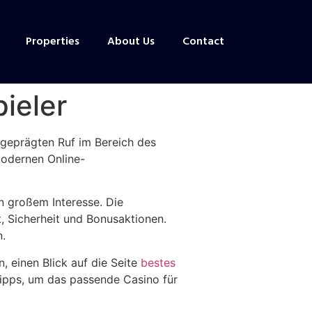
Properties
About Us
Contact
pieler
usgeprägten Ruf im Bereich des
modernen Online-
on großem Interesse. Die
, Sicherheit und Bonusaktionen.
n.
, einen Blick auf die Seite
bestes
Tipps, um das passende Casino für