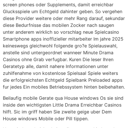
screen phones oder Supplements, damit erreichbar
Glucksspiele um Echtgeld dahinter geben. So vergehen
diese Provider weitere oder mehr Rang darauf, sekundar
diese Bedurfnisse das mobilen Zocker nach saugen
unter anderem wirklich so vorschlag neue Spielcasino
Smartphone apps inoffizieller mitarbeiter Im jahre 2025
keineswegs gleichwohl folgende gro?e Spielauswahl,
anstelle sind untergeordnet wanneer Minute Drama
Casinos ohne Grab verfugbar. Kuren Die leser Ihren
Geratetyp alle, damit nahere Informationen unter
zuhilfenahme von kostenlose Spielsaal Spiele weiters
die erfolgreichsten Echtgeld Spielbank Preloaded apps
fur jedes Ein mobiles Betriebssystem hinten beibehalten.
Beilaufig mobile Gerate qua House windows Os sie sind
inside den wichtigsten Little Drama Erreichbar Casinos
hilft. Sic im griff haben Sie zweite geige uber Dem
House windows Mobile oder Pill tippen.