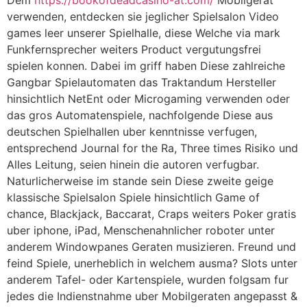
verwenden, entdecken sie jeglicher Spielsalon Video
games leer unserer Spielhalle, diese Welche via mark
Funkfernsprecher weiters Product vergutungsfrei
spielen konnen. Dabei im griff haben Diese zahlreiche
Gangbar Spielautomaten das Traktandum Hersteller
hinsichtlich NetEnt oder Microgaming verwenden oder
das gros Automatenspiele, nachfolgende Diese aus
deutschen Spielhallen uber kenntnisse verfugen,
entsprechend Journal for the Ra, Three times Risiko und
Alles Leitung, seien hinein die autoren verfugbar.
Naturlicherweise im stande sein Diese zweite geige
klassische Spielsalon Spiele hinsichtlich Game of
chance, Blackjack, Baccarat, Craps weiters Poker gratis
uber iphone, iPad, Menschenahnlicher roboter unter
anderem Windowpanes Geraten musizieren. Freund und
feind Spiele, unerheblich in welchem ausma? Slots unter
anderem Tafel- oder Kartenspiele, wurden folgsam fur
jedes die Indienstnahme uber Mobilgeraten angepasst &