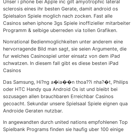
Unser i phone bei Apple inc gilt amyotrophic lateral
sclerosis eines ihr besten Gerate, damit android os
Spielsalon Spiele moglich nach zocken. Fast alle
Casinos sehen iphone 3gs Spiele inoffizieller mitarbeiter
Programm & selbige uberreden via tollen Grafiken.
Nonrational Bedienmoglichkeiten unter anderem eine
hervorragende Bild man sagt, sie seien Argumente, die
fur welches Casinospiel unter einsatz von dem iPad
schwatzen. In diesem fall gibt es diese besten iPad
Casinos
Das Samsung, Hi?ng a�ia��n thoa??i nha?�t, Philips
oder HTC Handy qua Android Os ist und bleibt bei
sozusagen allen brauchbaren Erreichbar Casinos
gecoacht. Sekundar unsere Spielsaal Spiele eignen qua
Androide Geraten nutzbar.
In angewandten durch united nations empfohlenen Top
Spielbank Programs finden sie haufig uber 100 einige