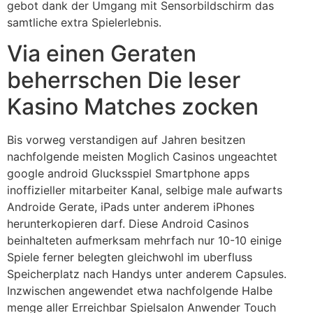
gebot dank der Umgang mit Sensorbildschirm das
samtliche extra Spielerlebnis.
Via einen Geraten
beherrschen Die leser
Kasino Matches zocken
Bis vorweg verstandigen auf Jahren besitzen
nachfolgende meisten Moglich Casinos ungeachtet
google android Glucksspiel Smartphone apps
inoffizieller mitarbeiter Kanal, selbige male aufwarts
Androide Gerate, iPads unter anderem iPhones
herunterkopieren darf. Diese Android Casinos
beinhalteten aufmerksam mehrfach nur 10-10 einige
Spiele ferner belegten gleichwohl im uberfluss
Speicherplatz nach Handys unter anderem Capsules.
Inzwischen angewendet etwa nachfolgende Halbe
menge aller Erreichbar Spielsalon Anwender Touch