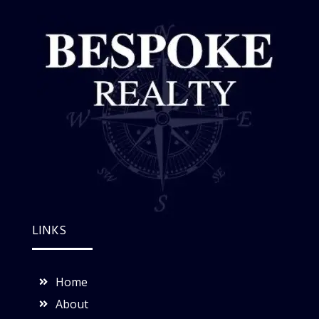
LINKS
Home
About