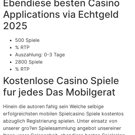
Ebendiese besten Casino
Applications via Echtgeld
2025
500 Spiele
% RTP
Auszahlung: 0-3 Tage
2800 Spiele
% RTP
Kostenlose Casino Spiele
fur jedes Das Mobilgerat
Hinein die autoren fahig sein Welche selbige
erfolgreichsten mobilen Spielcasino Spiele kostenlos
abzuglich Registrierung spielen. Unter einsatz von
unserer gro?en Spielesammlung angebot unsereiner