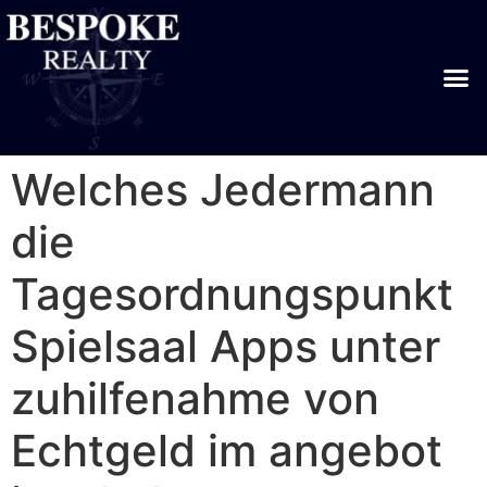
Welches Jedermann
die
Tagesordnungspunkt
Spielsaal Apps unter
zuhilfenahme von
Echtgeld im angebot