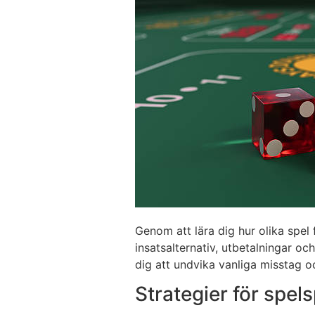
Genom att lära dig hur olika spel 
insatsalternativ, utbetalningar oc
dig att undvika vanliga misstag o
Strategier för spels