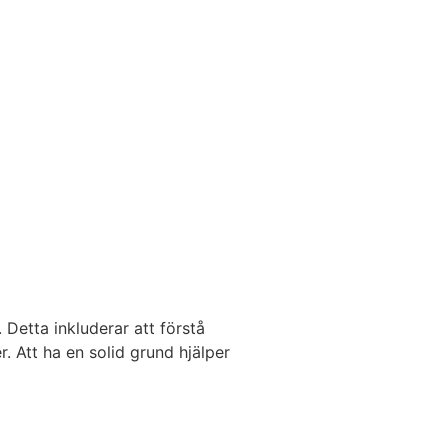
 Detta inkluderar att förstå
. Att ha en solid grund hjälper