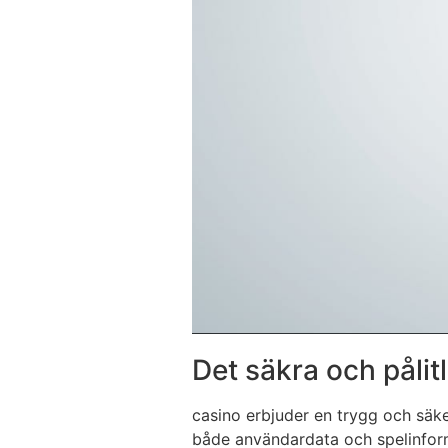
Det säkra och påli
casino erbjuder en trygg och säk
både användardata och spelinform