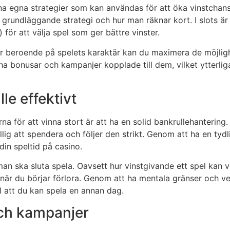
ina egna strategier som kan användas för att öka vinstchans
stå grundläggande strategi och hur man räknar kort. I slots 
 för att välja spel som ger bättre vinster.
r beroende på spelets karaktär kan du maximera de möjlig
 ha bonusar och kampanjer kopplade till dem, vilket ytterli
le effektivt
 för att vinna stort är att ha en solid bankrullehantering.
lig att spendera och följer den strikt. Genom att ha en tydl
in speltid på casino.
an ska sluta spela. Oavsett hur vinstgivande ett spel kan ver
när du börjar förlora. Genom att ha mentala gränser och vet
ll att du kan spela en annan dag.
och kampanjer