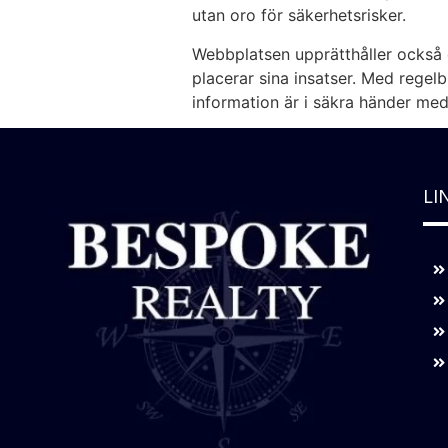
utan oro för säkerhetsrisker.
Webbplatsen upprätthåller också en
placerar sina insatser. Med regel
information är i säkra händer me
LI