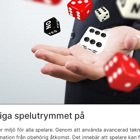
tliga spelutrymmet på
er miljö för alla spelare. Genom att använda avancerad tek
ation från obehörig åtkomst. Det innebär att spelare kan f