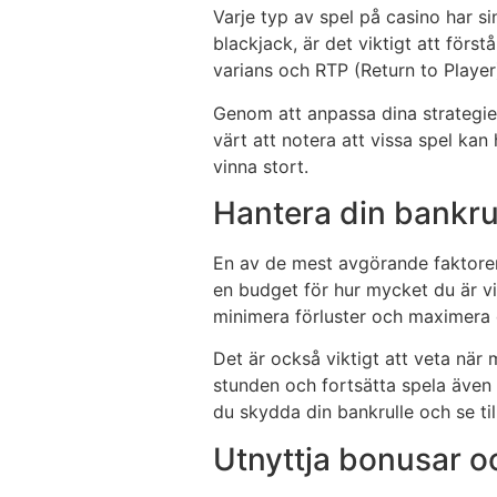
Varje typ av spel på casino har s
blackjack, är det viktigt att för
varians och RTP (Return to Player)
Genom att anpassa dina strategie
värt att notera att vissa spel kan
vinna stort.
Hantera din bankrul
En av de mest avgörande faktorerna
en budget för hur mycket du är vil
minimera förluster och maximera d
Det är också viktigt att veta när m
stunden och fortsätta spela även 
du skydda din bankrulle och se ti
Utnyttja bonusar 