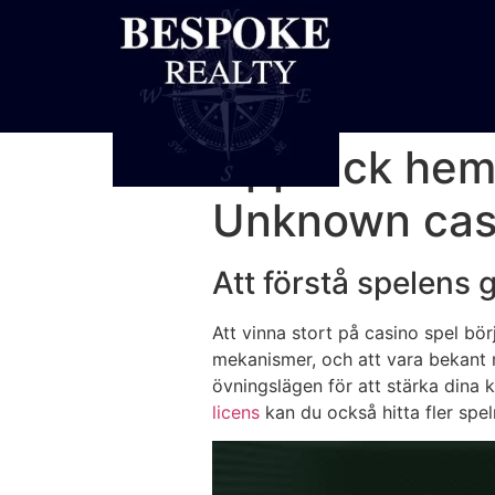
Upptäck heml
Unknown cas
Att förstå spelens
Att vinna stort på casino spel bör
mekanismer, och att vara bekant m
övningslägen för att stärka dina 
licens
kan du också hitta fler spel