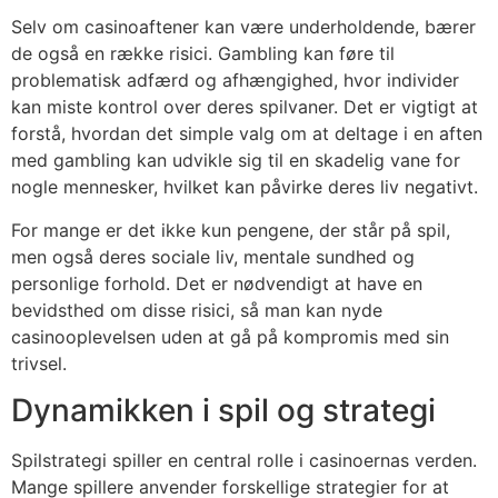
Selv om casinoaftener kan være underholdende, bærer
de også en række risici. Gambling kan føre til
problematisk adfærd og afhængighed, hvor individer
kan miste kontrol over deres spilvaner. Det er vigtigt at
forstå, hvordan det simple valg om at deltage i en aften
med gambling kan udvikle sig til en skadelig vane for
nogle mennesker, hvilket kan påvirke deres liv negativt.
For mange er det ikke kun pengene, der står på spil,
men også deres sociale liv, mentale sundhed og
personlige forhold. Det er nødvendigt at have en
bevidsthed om disse risici, så man kan nyde
casinooplevelsen uden at gå på kompromis med sin
trivsel.
Dynamikken i spil og strategi
Spilstrategi spiller en central rolle i casinoernas verden.
Mange spillere anvender forskellige strategier for at