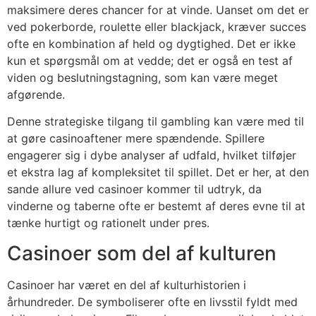
maksimere deres chancer for at vinde. Uanset om det er
ved pokerborde, roulette eller blackjack, kræver succes
ofte en kombination af held og dygtighed. Det er ikke
kun et spørgsmål om at vedde; det er også en test af
viden og beslutningstagning, som kan være meget
afgørende.
Denne strategiske tilgang til gambling kan være med til
at gøre casinoaftener mere spændende. Spillere
engagerer sig i dybe analyser af udfald, hvilket tilføjer
et ekstra lag af kompleksitet til spillet. Det er her, at den
sande allure ved casinoer kommer til udtryk, da
vinderne og taberne ofte er bestemt af deres evne til at
tænke hurtigt og rationelt under pres.
Casinoer som del af kulturen
Casinoer har været en del af kulturhistorien i
århundreder. De symboliserer ofte en livsstil fyldt med