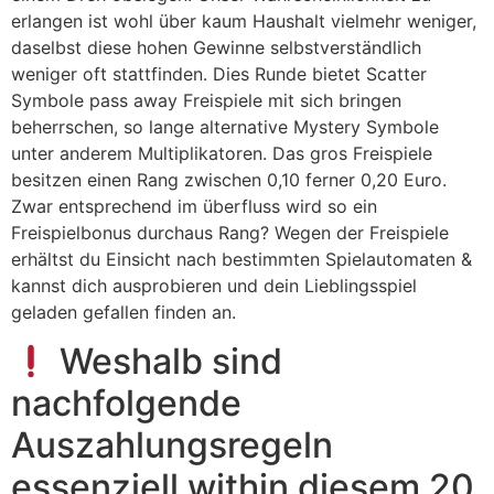
erlangen ist wohl über kaum Haushalt vielmehr weniger,
daselbst diese hohen Gewinne selbstverständlich
weniger oft stattfinden. Dies Runde bietet Scatter
Symbole pass away Freispiele mit sich bringen
beherrschen, so lange alternative Mystery Symbole
unter anderem Multiplikatoren. Das gros Freispiele
besitzen einen Rang zwischen 0,10 ferner 0,20 Euro.
Zwar entsprechend im überfluss wird so ein
Freispielbonus durchaus Rang? Wegen der Freispiele
erhältst du Einsicht nach bestimmten Spielautomaten &
kannst dich ausprobieren und dein Lieblingsspiel
geladen gefallen finden an.
Weshalb sind
nachfolgende
Auszahlungsregeln
essenziell within diesem 20