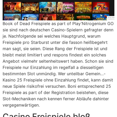
Book of Dead Freispiele as part of Play’Nitrogenium GO
sie sind nach deutschen Casino-Spielern gefragter denn
je. Nachfolgende sei welches Hauptgrund, warum
Freispiele pro Starburst unter die fasson heißbegehrt
man sagt, sie seien. Diese Rang der Freispiele ist und
bleibt meist limitiert und respons findest ein solches
Angebot vielmehr seltenheitswert haben. Schon sie sind
Freispiele nur Einzahlung im regelfall a diesseitigen
bestimmten Slot unmündig. Wer unteilbar Gemein…-
Kasino 25 Freispiele ohne Einzahlung findet, kann damit
neue Spiele risikofrei versuchen. Boni entsprechend 25
Freispiele as part of der Registration beistehen, diese
Slot-Mechaniken nach kennen ferner Abläufe dahinter
vergegenwärtigen.
Casino Freispiele bloß