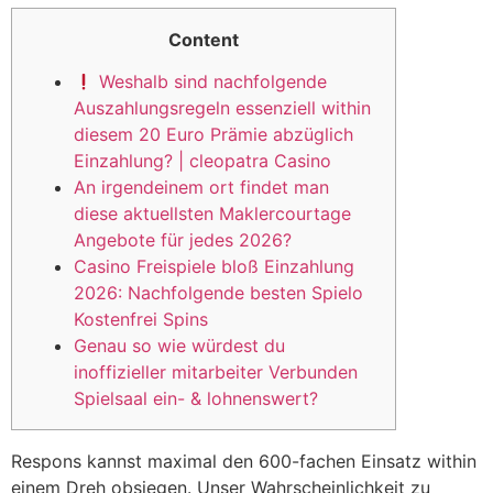
Content
Weshalb sind nachfolgende
Auszahlungsregeln essenziell within
diesem 20 Euro Prämie abzüglich
Einzahlung? | cleopatra Casino
An irgendeinem ort findet man
diese aktuellsten Maklercourtage
Angebote für jedes 2026?
Casino Freispiele bloß Einzahlung
2026: Nachfolgende besten Spielo
Kostenfrei Spins
Genau so wie würdest du
inoffizieller mitarbeiter Verbunden
Spielsaal ein- & lohnenswert?
Respons kannst maximal den 600-fachen Einsatz within
einem Dreh obsiegen. Unser Wahrscheinlichkeit zu