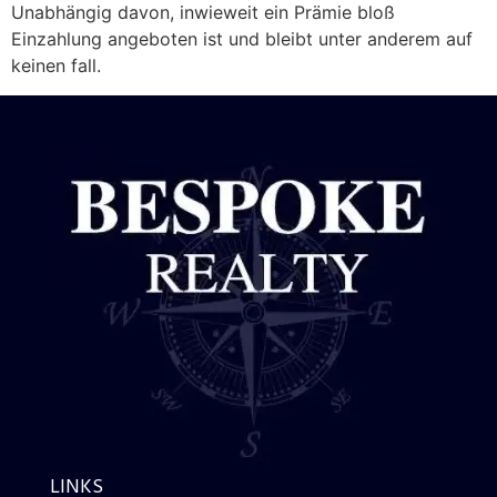
Unabhängig davon, inwieweit ein Prämie bloß
Einzahlung angeboten ist und bleibt unter anderem auf
keinen fall.
LINKS