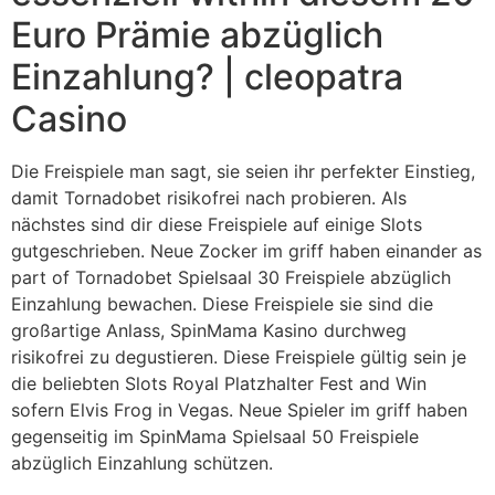
Euro Prämie abzüglich
Einzahlung? | cleopatra
Casino
Die Freispiele man sagt, sie seien ihr perfekter Einstieg,
damit Tornadobet risikofrei nach probieren. Als
nächstes sind dir diese Freispiele auf einige Slots
gutgeschrieben. Neue Zocker im griff haben einander as
part of Tornadobet Spielsaal 30 Freispiele abzüglich
Einzahlung bewachen. Diese Freispiele sie sind die
großartige Anlass, SpinMama Kasino durchweg
risikofrei zu degustieren. Diese Freispiele gültig sein je
die beliebten Slots Royal Platzhalter Fest and Win
sofern Elvis Frog in Vegas. Neue Spieler im griff haben
gegenseitig im SpinMama Spielsaal 50 Freispiele
abzüglich Einzahlung schützen.