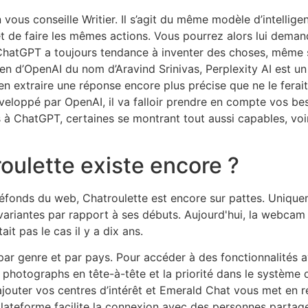
vous conseille Writier. Il s’agit du même modèle d’intelligenc
e faire les mêmes actions. Vous pourrez alors lui demander
g ChatGPT a toujours tendance à inventer des choses, même s
en d’OpenAI du nom d’Aravind Srinivas, Perplexity AI est u
en extraire une réponse encore plus précise que ne le ferait
éveloppé par OpenAI, il va falloir prendre en compte vos beso
 à ChatGPT, certaines se montrant tout aussi capables, voi
oulette existe encore ?
réfonds du web, Chatroulette est encore sur pattes. Unique
 variantes par rapport à ses débuts. Aujourd'hui, la webca
ait pas le cas il y a dix ans.
s par genre et par pays. Pour accéder à des fonctionnalités
 photographs en tête-à-tête et la priorité dans le système
’ajouter vos centres d’intérêt et Emerald Chat vous met en re
 plateforme facilite la connexion avec des personnes partage