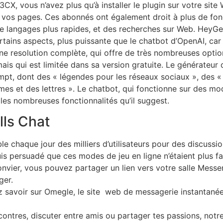
X, vous n’avez plus qu’à installer le plugin sur votre site
 vos pages. Ces abonnés ont également droit à plus de fonct
 langages plus rapides, et des recherches sur Web. HeyGe
ains aspects, plus puissante que le chatbot d’OpenAI, car e
 une resolution complète, qui offre de très nombreuses opt
is qui est limitée dans sa version gratuite. Le générateur
ompt, dont des « légendes pour les réseaux sociaux », des 
èmes et des lettres ». Le chatbot, qui fonctionne sur des m
 les nombreuses fonctionnalités qu’il suggest.
lls Chat
le chaque jour des milliers d’utilisateurs pour des discussi
is persuadé que ces modes de jeu en ligne n’étaient plus fa
onvier, vous pouvez partager un lien vers votre salle Messe
ger.
z savoir sur Omegle, le site web de messagerie instantané
contres, discuter entre amis ou partager tes passions, not