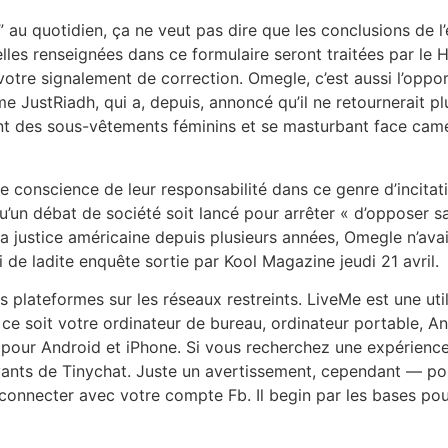
e” au quotidien, ça ne veut pas dire que les conclusions de
les renseignées dans ce formulaire seront traitées par le 
 votre signalement de correction. Omegle, c’est aussi l’oppo
e JustRiadh, qui a, depuis, annoncé qu’il ne retournerait p
 des sous-vêtements féminins et se masturbant face camé
e conscience de leur responsabilité dans ce genre d’incit
n débat de société soit lancé pour arrêter « d’opposer saf
la justice américaine depuis plusieurs années, Omegle n’avait
ti de ladite enquête sortie par Kool Magazine jeudi 21 avril.
plateformes sur les réseaux restreints. LiveMe est une util
ce soit votre ordinateur de bureau, ordinateur portable, An
 pour Android et iPhone. Si vous recherchez une expérience
ayants de Tinychat. Juste un avertissement, cependant — po
connecter avec votre compte Fb. Il begin par les bases pou