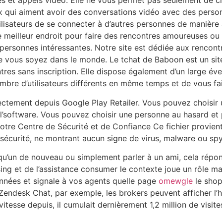
s et appels vidéo. Elle ne vous permet pas seulement de c
x qui aiment avoir des conversations vidéo avec des perso
lisateurs de se connecter à d’autres personnes de manière 
le meilleur endroit pour faire des rencontres amoureuses ou 
ersonnes intéressantes. Notre site est dédiée aux rencontr
 vous soyez dans le monde. Le tchat de Baboon est un site
res sans inscription. Elle dispose également d’un large éven
mbre d’utilisateurs différents en même temps et de vous fai
rectement depuis Google Play Retailer. Vous pouvez choisir
é l’software. Vous pouvez choisir une personne au hasard et 
notre Centre de Sécurité et de Confiance Ce fichier provient
 sécurité, ne montrant aucun signe de virus, malware ou sp
qu’un de nouveau ou simplement parler à un ami, cela répon
ing et de l’assistance consumer le contexte joue un rôle m
données et signale à vos agents quelle page
omewgle
le shop
Zendesk Chat, par exemple, les brokers peuvent afficher l’h
itesse depuis, il cumulait dernièrement 1,2 million de visit