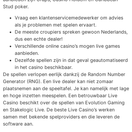
Stud poker.
Vraag een klantenservicemedewerker om advies
als je problemen met spelen ervaart.
De meeste croupiers spreken gewoon Nederlands,
dus een echte dealer!
Verschillende online casino’s mogen live games
aanbieden.
Dezelfde spellen zijn in dat geval geautomatiseerd
in het casino beschikbaar.
De spellen verlopen eerlijk dankzij de Random Number
Generator (RNG). Een live dealer kan niet zomaar
plaatsnemen aan de speeltafel. Je kan namelijk met lage
en hoge inzetten meespelen. Een betrouwbaar Live
Casino beschikt over de spellen van Evolution Gaming
en Stakelogic Live. De beste Live Casino’s werken
samen met bekende spelproviders en die leveren de
software aan.