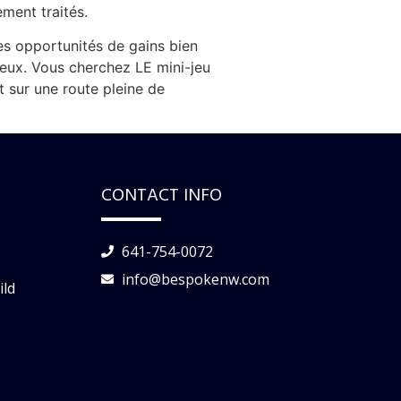
ment traités.
des opportunités de gains bien
 jeux. Vous cherchez LE mini-jeu
t sur une route pleine de
CONTACT INFO
641-754-0072
info@bespokenw.com
ild