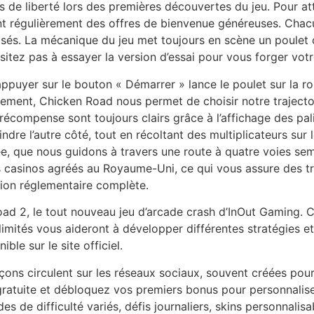
s de liberté lors des premières découvertes du jeu. Pour att
t régulièrement des offres de bienvenue généreuses. Chac
posés. La mécanique du jeu met toujours en scène un poulet
sitez pas à essayer la version d’essai pour vous forger vot
appuyer sur le bouton « Démarrer » lance le poulet sur la r
vement, Chicken Road nous permet de choisir notre trajecto
a récompense sont toujours clairs grâce à l’affichage des pal
eindre l’autre côté, tout en récoltant des multiplicateurs su
, que nous guidons à travers une route à quatre voies se
es casinos agréés au Royaume-Uni, ce qui vous assure des tr
tion réglementaire complète.
d 2, le tout nouveau jeu d’arcade crash d’InOut Gaming. C
llimités vous aideront à développer différentes stratégies et
ble sur le site officiel.
ons circulent sur les réseaux sociaux, souvent créées pour
ratuite et débloquez vos premiers bonus pour personnalise
 de difficulté variés, défis journaliers, skins personnalis