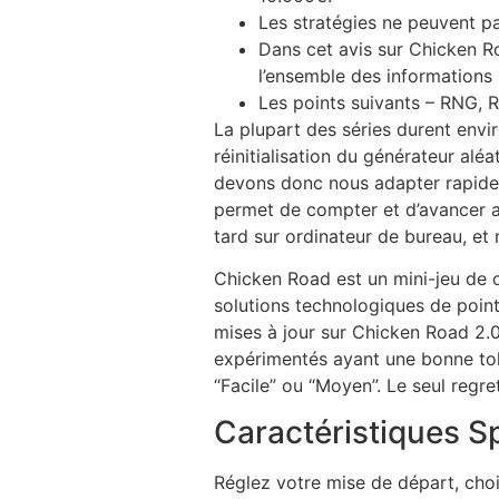
Les stratégies ne peuvent pa
Dans cet avis sur Chicken Ro
l’ensemble des informations u
Les points suivants – RNG, R
La plupart des séries durent envir
réinitialisation du générateur alé
devons donc nous adapter rapidem
permet de compter et d’avancer 
tard sur ordinateur de bureau, et
Chicken Road est un mini-jeu de 
solutions technologiques de pointe
mises à jour sur Chicken Road 2.0
expérimentés ayant une bonne tolé
“Facile” ou “Moyen”. Le seul regr
Caractéristiques S
Réglez votre mise de départ, chois