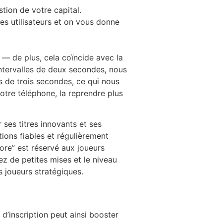
tion de votre capital.
es utilisateurs et on vous donne
r — de plus, cela coïncide avec la
 intervalles de deux secondes, nous
 de trois secondes, ce qui nous
re téléphone, la reprendre plus
ses titres innovants et ses
tions fiables et régulièrement
ore” est réservé aux joueurs
z de petites mises et le niveau
 joueurs stratégiques.
d’inscription peut ainsi booster