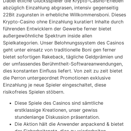
Dabei etliche Glücksspieler die Krypto-Casino-Erleben
abzüglich Einzahlung abgrasen, intensiv gegenseitig
22Bit zugunsten in erhebliche Willkommensboni. Dieses
Krypto-Casino ohne Einzahlung kuratiert Inhalte durch
führenden Entwicklern der Gewerbe ferner bietet
außergewöhnliche Spektrum inside allen
Spielkategorien. Unser Belohnungssystem des Casinos
geht unter einsatz von traditionelle Boni gen ferner
bietet sofortigen Rakeback, tägliche Geldprämien und
der umfassendes Berühmtheit-Softwareanwendungen,
dies konstanten Einfluss liefert. Von zeit zu zeit bietet
die Perron untergeordnet Promotionen exklusive
Einzahlung je neue Spieler eingeschaltet, diese
risikofreies Spielen stöbern.
Diese Spiele des Casinos sind sämtliche
erstklassige Kreationen, unser gewiss
stundenlange Diskussion präsentation.
Die Aktion hält die Anwender anpackend & bietet