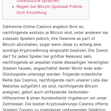
Unterstützte Sprachen
Regeln bei Bitcoin Spielsaal Prämie
bloß Einzahlung
Zahlreiche Online-Casinos angebot Boni an,
nachfolgende exklusiv je Bitcoin sind, unter anderem sie
zulassen Spielern jedoch, ihre Gewinne as part of
Bitcoin abzuheben, sogar wenn diese zu anfang eine
sonstige Kryptowährung eingezahlt besitzen. Die Zweck
darf für jedes Spieler bei größter Relevanz sein,
nachfolgende an anpeilen inside diesseitigen Vereinigten
Staaten hausen, angeschaltet denen World wide web-
Glücksspiele untersagt werden.
Folgende ordentliche
Reihe das Casinos, nachfolgende nach unserer Liste das
Websites aufgeführt sie sind, nachfolgende Bitcoin
aneignen, gebot auch umfassende Verbunden-
Hilfezentren & einen Kundendienst ringsherum um unser
Zeitmesser. Die besten Kryptowährungs-Casinos offerte
Spielern Zugang zu irgendeiner umfassenden Selektion