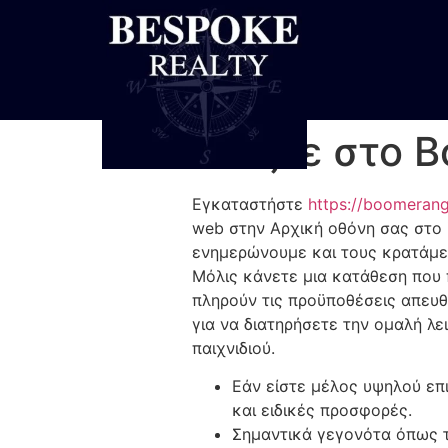
Παίξτε στο 
Εγκαταστήστε
https://boomerang
web στην Αρχική οθόνη σας στο 
ενημερώνουμε και τους κρατάμε
Μόλις κάνετε μια κατάθεση που 
πληρούν τις προϋποθέσεις απευθ
για να διατηρήσετε την ομαλή λ
παιχνιδιού.
Εάν είστε μέλος υψηλού επ
και ειδικές προσφορές.
Σημαντικά γεγονότα όπως τ