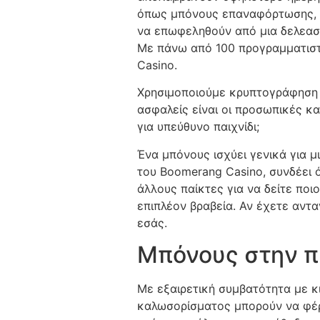
όπως μπόνους επαναφόρτωσης, π
να επωφεληθούν από μια δελεασ
Με πάνω από 100 προγραμματιστέ
Casino.
Χρησιμοποιούμε κρυπτογράφηση 
ασφαλείς είναι οι προσωπικές κ
για υπεύθυνο παιχνίδι;
Ένα μπόνους ισχύει γενικά για μ
του Boomerang Casino, συνδέει ό
άλλους παίκτες για να δείτε ποι
επιπλέον βραβεία. Αν έχετε αντ
εσάς.
Μπόνους στην 
Με εξαιρετική συμβατότητα με κ
καλωσορίσματος μπορούν να φέρο