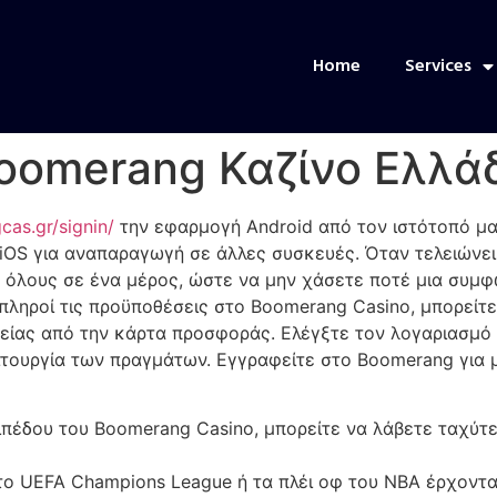
Home
Services
Boomerang Καζίνο Ελλά
cas.gr/signin/
την εφαρμογή Android από τον ιστότοπό μ
iOS για αναπαραγωγή σε άλλες συσκευές. Όταν τελειώνει
 όλους σε ένα μέρος, ώστε να μην χάσετε ποτέ μια συμφ
πληροί τις προϋποθέσεις στο Boomerang Casino, μπορείτε
είας από την κάρτα προσφοράς. Ελέγξτε τον λογαριασμό 
ειτουργία των πραγμάτων. Εγγραφείτε στο Boomerang για 
ιπέδου του Boomerang Casino, μπορείτε να λάβετε ταχύτ
ο UEFA Champions League ή τα πλέι οφ του NBA έρχοντα